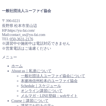
一般社団法人ユーファイ協会
〒390-0221
長野県 松本市里山辺
HP:https://yu-fai.com/
Mail:contact_us@yu-fai.com
TEL:
050-3631-2176
※講習中や施術中は電話対応できません
※営業電話はご遠慮ください
メニュー
ホーム
About us｜私達について
一般社団法人ユーファイ協会について
本拠地信州松本のユーファイ協会
Schedule｜スケジュール
オンライン講習について
メルマガ・LINE登録：webサイト
Course｜講習について
講習でお悩みの方へ