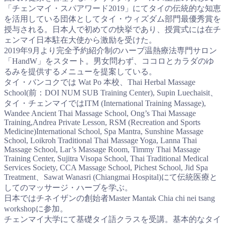
「チェンマイ・スパアワード2019」にてタイの伝統的な知恵
を活用している団体としてタイ・ウィズダム部門最優秀賞を
授与される。日本人で初めての快挙であり、授賞式には在チ
ェンマイ日本駐在大使から激励を受けた。
2019年9月より完全予約紹介制のハーブ温熱療法専門サロン
「HandW」をスタート。男女問わず、ココロとカラダのゆ
るみを提供するメニューを提案している。
タイ・バンコクでは Wat Po 本校、Thai Herbal Massage
School(前：DOI NUM SUB Training Center), Supin Luechaisit、
タイ・チェンマイではITM (International Training Massage),
Wandee Ancient Thai Massage School, Ong’s Thai Massage
Training,Andrea Private Lesson, RSM (Recreation and Sports
Medicine)International School, Spa Mantra, Sunshine Massage
School, Loikroh Traditional Thai Massage Yoga, Lanna Thai
Massage School, Lar’s Massage Room, Timmy Thai Massage
Training Center, Sujitra Visopa School, Thai Traditional Medical
Services Society, CCA Massage School, Pichest School, Jid Spa
Treatment、Sawat Wanasri (Chiangmai Hospital)にて伝統医療と
してのマッサージ・ハーブを学ぶ。
日本ではチネイザンの創始者Master Mantak Chia chi nei tsang
workshopに参加。
チェンマイ大学にて基礎タイ語クラスを受講。基本的なタイ