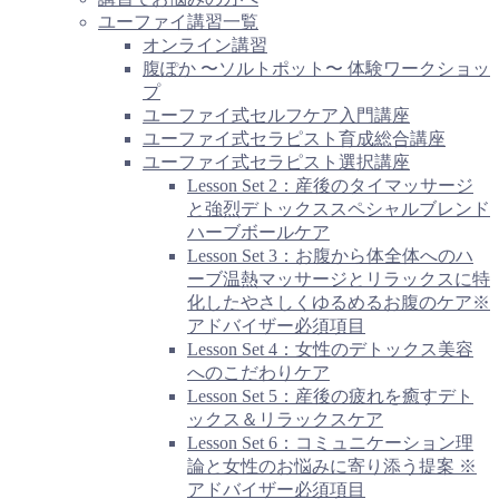
ユーファイ講習一覧
オンライン講習
腹ぽか 〜ソルトポット〜 体験ワークショッ
プ
ユーファイ式セルフケア入門講座
ユーファイ式セラピスト育成総合講座
ユーファイ式セラピスト選択講座
Lesson Set 2：産後のタイマッサージ
と強烈デトックススペシャルブレンド
ハーブボールケア
Lesson Set 3：お腹から体全体へのハ
ーブ温熱マッサージとリラックスに特
化したやさしくゆるめるお腹のケア※
アドバイザー必須項目
Lesson Set 4：女性のデトックス美容
へのこだわりケア
Lesson Set 5：産後の疲れを癒すデト
ックス＆リラックスケア
Lesson Set 6：コミュニケーション理
論と女性のお悩みに寄り添う提案 ※
アドバイザー必須項目