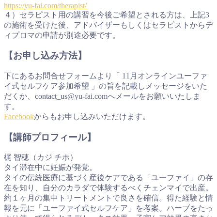
https://yu-fai.com/therapist/
４）セラピスト用の講習を今後ご希望とされる方は、上記3
の施術を受けた後、アドバイザーもしくはセラピストからデ
ィプロマの申請が別途必要です。
【お申し込み方法】
下にあるお問合せフォームより「 11月オンラインユーファ
イ式セルフケア参加希望 」の旨を記載しメッセージをいた
だくか、contact_us@yu-fai.comへメールをお願いいたしま
す。
Facebook
からもお申し込みいただけます。
【講師プロフィール】
梶 智穂（カジ チホ）
タイ滞在中に妊娠が発覚。
タイの伝統医療に基づく産後ケアである「ユーファイ」の存
在を知り、自分のカラダで体験するべくチェンマイで出産。
約１ヶ月の集中トリートメントで良さを確信。得た経験と情
報を元に「ユーファイ式セルフケア」を考案。ハーブをたっ