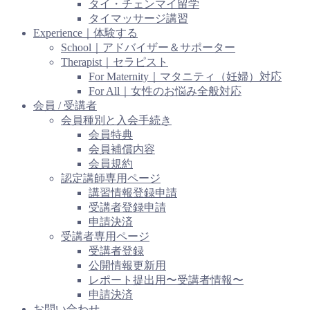
タイ・チェンマイ留学
タイマッサージ講習
Experience｜体験する
School｜アドバイザー＆サポーター
Therapist｜セラピスト
For Maternity｜マタニティ（妊婦）対応
For All｜女性のお悩み全般対応
会員 / 受講者
会員種別と入会手続き
会員特典
会員補償内容
会員規約
認定講師専用ページ
講習情報登録申請
受講者登録申請
申請決済
受講者専用ページ
受講者登録
公開情報更新用
レポート提出用〜受講者情報〜
申請決済
お問い合わせ