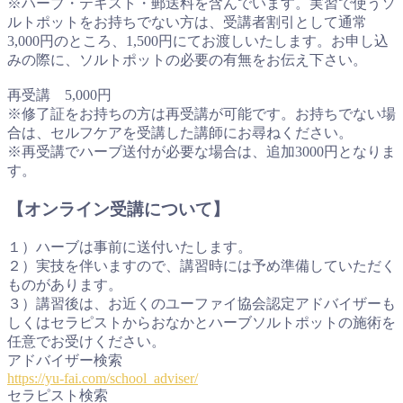
※ハーブ・テキスト・郵送料を含んでいます。実習で使うソ
ルトポットをお持ちでない方は、受講者割引として通常
3,000円のところ、1,500円にてお渡しいたします。お申し込
みの際に、ソルトポットの必要の有無をお伝え下さい。
再受講 5,000円
※修了証をお持ちの方は再受講が可能です。お持ちでない場
合は、セルフケアを受講した講師にお尋ねください。
※再受講でハーブ送付が必要な場合は、追加3000円となりま
す。
【オンライン受講について】
１）ハーブは事前に送付いたします。
２）実技を伴いますので、講習時には予め準備していただく
ものがあります。
３）講習後は、お近くのユーファイ協会認定アドバイザーも
しくはセラピストからおなかとハーブソルトポットの施術を
任意でお受けください。
アドバイザー検索
https://yu-fai.com/school_adviser/
セラピスト検索