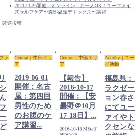
2020-11-26開催：オンライン：お一人OK！ユーファイ
式セルフケア〜腹部温熱デトックス〜講習
関連投稿
ーファ
Central｜中部エリ
Central｜中部エリ
Activity｜
ア
ア
イ活動
2019-06-01
リ
【報告】
福島県：
開催：名古
2016-10-17
シ
ラクゼー
屋：第四回
開催：【安
ん
ョン春さ
男性のため
曇野＠10月
フ
にてユー
のお腹のケ
17-18日】...
ー
ァイやト
ア講習...
ど
クセンな
2016-10-18
MStaff
https://yu-