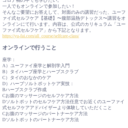
コロナ禍の中でも学びたい。
一人でもオンラインで参加したい！
そんなご要望にお答えして、対面のみの講習だった、ユーフ
ァイ式セルフケア【基礎】〜腹部温熱デトックス〜講習をオ
ンラインにて行います。内容は、公式のカリキュラム「ユー
ファイ式セルフケア」から下記となります。
https://yu-fai.com/all_course/selfcare-class/
オンラインで行うこと
座学：
A）ユーファイ座学と解剖学入門
B）タイハーブ座学とハーブスクラブ
C）タイのおなかのケア
D）ハーブソルトポットケア実技：
Bハーブスクラブ作成
Cお腹のマッサージのセルフケア方法
Dソルトポットのセルフケア方法任意でお近くのユーファイ
式セルフケアアドバイザーより体験していただくこと
Cお腹のマッサージのパートナーケア方法
Dソルトポットのパートナーケア方法