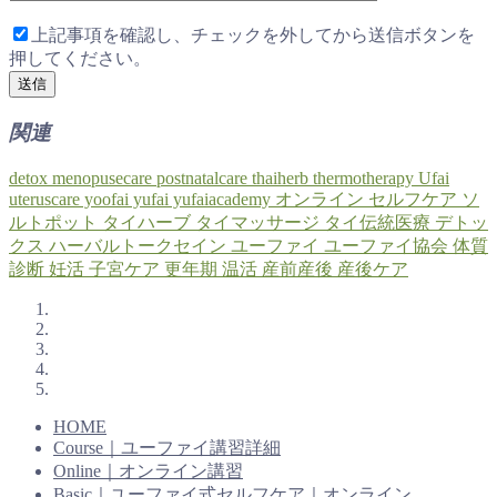
上記事項を確認し、チェックを外してから送信ボタンを
押してください。
関連
detox
menopusecare
postnatalcare
thaiherb
thermotherapy
Ufai
uteruscare
yoofai
yufai
yufaiacademy
オンライン
セルフケア
ソ
ルトポット
タイハーブ
タイマッサージ
タイ伝統医療
デトッ
クス
ハーバルトークセイン
ユーファイ
ユーファイ協会
体質
診断
妊活
子宮ケア
更年期
温活
産前産後
産後ケア
HOME
Course｜ユーファイ講習詳細
Online｜オンライン講習
Basic｜ユーファイ式セルフケア｜オンライン