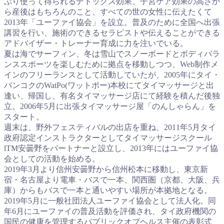
ぷり使って得られるデトックス効果、子宮ケア効果の高さか
ら産後はもちろんのこと、すべての世の女性に伝えたくて
2013年「ユーファイ協会」を設立。普及のために全国へ出張
講習を行い、施術のできるセラピストや伝えることができる
アドバイザー・トレーナー育成に力を注いでいる。
夏は海でサーフィン、冬は雪山でスノーボードとボディバラ
ンススポーツを楽しむために拠点を移動しつつ、Web制作メ
インのフリーランスとして活動していたが、2005年にタイ・
バンコクのWatPo(ワットポー)本校にてタイマッサージと出
逢い、帰国し、有名タイマッサージ店にて経験を積んだ後独
立。2006年5月に出張タイマッサージ屋「のんしゃらん」を
スタート。
週末は、野外フェスティバルの出店を重ね、2011年5月タイ
政府認定インストラクターとしてタイマッサージスクール
lTM安曇野をパートナーと設立し、2013年にはユーファイ協
会としての活動を始める。
2019年3月より信州安曇野から信州松本に移動し、東京新
宿・名古屋より電車・バスで一本、関西圏（京都、大阪、兵
庫）からもバスで一本と通いやすい場所が本拠地となる。
2019年5月に一般社団法人ユーファイ協会として法人化。同
年6月にユーファイの普及活動を評価され、タイ政府機関の
国民の健康を管理するパブリックオブヘルス主催の表彰式