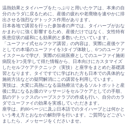
温熱効果とタイハーブをたっぷりと用いたケアは、本来の自
分のカラダに戻るために、産後の疲れや老廃物を速やかに排
出させる強烈なデトックス作用があります。
日本各地で講習を行った参加者の声では、タイハーブがおな
かまわりに強く影響するため、産後だけではなく、女性特有
疾患症状の緩和にも効果的と多数いただいています。
「ユーファイ式セルフケア講習」の内容は、実際に産後ケア
としての本場のユーファイを3タイプ体験し、6つのユーファ
イスクールで学び、実際の伝統医療としてのユーファイ施術
病院を3つ見学して得た情報から、日本向けにカスタマイズ
したセルフケアテクニック（実技）と座学をまとめた基礎講
習となります。タイですでに学ばれた方も日本での具体的な
施術方法などの疑問解消にこの講習を利用しています。
実技は、大変に高熱になる温熱療法であるソルトポットと産
後に気になるお腹のマッサージをセルフケアとしての手順、
肌のデトックスのハーブスクラブの作成も行い、自分のカラ
ダでユーファイの効果を実感していただきます。
座学は、約80ページに及ぶ日本語でのタイハーブとは何かと
いう考え方とおなかの解剖学を行います。ご質問などござい
ましたら、メッセージをくださいませ。