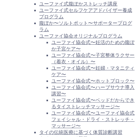
ユーファイ式腹ぽかストレッチ講座
ユーファイ式セルフケアアドバイザー養成
プログラム
腹ぽか〜ソルトポット〜サポータープログ
ラム
ユーファイ協会オリジナルプログラム
ユーファイ協会式〜妊活のための腹ぽ
か子宮ケア〜
ユーファイ協会式〜子宮整体ラクサー
（着衣・オイル）〜
ユーファイ協会式〜妊婦・マタニティ
ケア〜
ユーファイ協会式〜ホットブロック〜
ユーファイ協会式〜ハーブサウナ導入
講習〜
ユーファイ協会式〜ベッドだからでき
るタイストレッチマッサージ〜
ユーファイ協会式〜ユーファイ協会式
フェイシャル・ドライ・ストレッチ・
マッサージ〜
タイの伝統医療に基づく体質診断講習