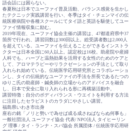
語会話には困らない。
春夏秋は日本でユーファイ普及活動、バランス感覚を生かし
たテクニック実践講習を行い、冬季はタイ・チェンマイの伝
統医療病院や各種スクールにてタイ語と英語を駆使してユー
ファイ情報収集に励む。
2019年現在、ユーファイ協会主催の講習は、47都道府県中37
箇所で行われ、講習回数は300回以上。総受講者数は2,000人
を超えている。ユーファイを伝えることができるインストラ
クターは日本全国に60人以上。認定校は16校。助産院や産婦
人科でも、ハーブと温熱効果を活用する女性のためのケアと
して、アロマテラピーやリラクゼーションの手法として取り
入れられ始めている。伝統医学応用研究所とコラボレーショ
ンし、タイの伝統的なユーファイの手法を所長であるたつの
ゆりこ氏の助産師・鍼灸師の立場からのアドバイスを融合
し、日本で安全に取り入れられる形に再構築活動中。
講習特徴：自分のボディバランス・ウエイトを利用する方法
に注目したセラピストのカラダにやさしい講習。
福島県いわき市出身
座右の銘「ノリと勢いで為せば成る成さねばならぬ何事も」
一般社団法人 ユーファイ協会 代表/ NPO法人 タイヒーリン
グ 理事 / タイ・ランナ・スパ協会 所属団体 / 伝統医学応用研