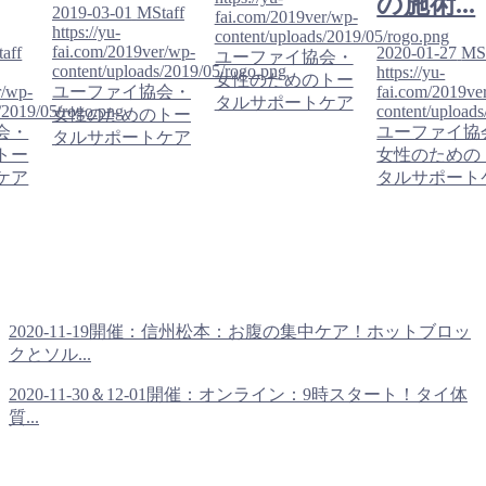
の施術...
2019-03-01
MStaff
fai.com/2019ver/wp-
https://yu-
content/uploads/2019/05/rogo.png
fai.com/2019ver/wp-
aff
2020-01-27
MSt
ユーファイ協会・
content/uploads/2019/05/rogo.png
https://yu-
女性のためのトー
r/wp-
ユーファイ協会・
fai.com/2019ve
タルサポートケア
/2019/05/rogo.png
content/upload
女性のためのトー
会・
ユーファイ協
タルサポートケア
トー
女性のための
ケア
タルサポート
2020-11-19開催：信州松本：お腹の集中ケア！ホットブロッ
クとソル...
2020-11-30＆12-01開催：オンライン：9時スタート！タイ体
質...