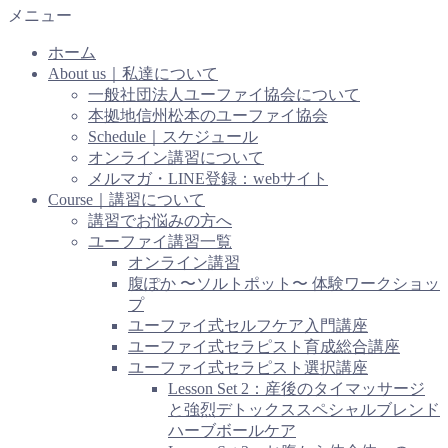
メニュー
ホーム
About us｜私達について
一般社団法人ユーファイ協会について
本拠地信州松本のユーファイ協会
Schedule｜スケジュール
オンライン講習について
メルマガ・LINE登録：webサイト
Course｜講習について
講習でお悩みの方へ
ユーファイ講習一覧
オンライン講習
腹ぽか 〜ソルトポット〜 体験ワークショッ
プ
ユーファイ式セルフケア入門講座
ユーファイ式セラピスト育成総合講座
ユーファイ式セラピスト選択講座
Lesson Set 2：産後のタイマッサージ
と強烈デトックススペシャルブレンド
ハーブボールケア