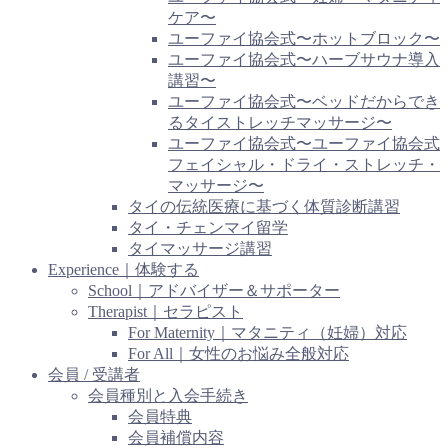
ケア〜
ユーファイ協会式〜ホットブロック〜
ユーファイ協会式〜ハーブサウナ導入
講習〜
ユーファイ協会式〜ベッドだからでき
るタイストレッチマッサージ〜
ユーファイ協会式〜ユーファイ協会式
フェイシャル・ドライ・ストレッチ・
マッサージ〜
タイの伝統医療に基づく体質診断講習
タイ・チェンマイ留学
タイマッサージ講習
Experience｜体験する
School｜アドバイザー＆サポーター
Therapist｜セラピスト
For Maternity｜マタニティ（妊婦）対応
For All｜女性のお悩み全般対応
会員 / 受講者
会員種別と入会手続き
会員特典
会員補償内容