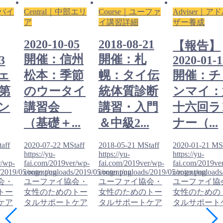
ドバイ
Central｜中部エリ
Course｜ユーファ
Adviser｜ア
ア
イ講習詳細
ザー養成
2020-10-05
2018-08-21
【報告】
開催：信州
開催：札
3
2020-01-
ェ
松本：季節
幌：タイ伝
開催：チ
第
のウータイ
統体質診断
ンマイ：
ン
講習会
講習・入門
十六回ラ
（基礎＋...
＆中級2...
ナー（...
aff
2020-07-22
MStaff
2018-05-21
MStaff
2020-01-21
MSt
https://yu-
https://yu-
https://yu-
r/wp-
fai.com/2019ver/wp-
fai.com/2019ver/wp-
fai.com/2019ve
/2019/05/rogo.png
content/uploads/2019/05/rogo.png
content/uploads/2019/05/rogo.png
content/upload
会・
ユーファイ協会・
ユーファイ協会・
ユーファイ協
トー
女性のためのトー
女性のためのトー
女性のための
ケア
タルサポートケア
タルサポートケア
タルサポート