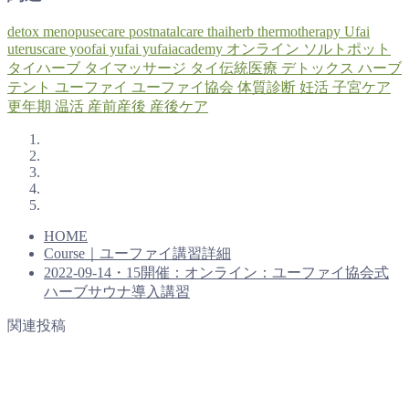
detox
menopusecare
postnatalcare
thaiherb
thermotherapy
Ufai
uteruscare
yoofai
yufai
yufaiacademy
オンライン
ソルトポット
タイハーブ
タイマッサージ
タイ伝統医療
デトックス
ハーブ
テント
ユーファイ
ユーファイ協会
体質診断
妊活
子宮ケア
更年期
温活
産前産後
産後ケア
HOME
Course｜ユーファイ講習詳細
2022-09-14・15開催：オンライン：ユーファイ協会式
ハーブサウナ導入講習
関連投稿