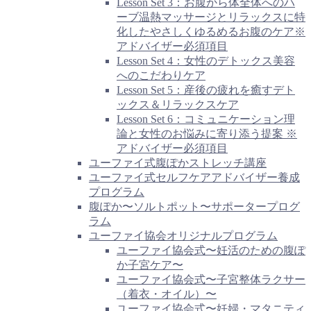
Lesson Set 3：お腹から体全体へのハ
ーブ温熱マッサージとリラックスに特
化したやさしくゆるめるお腹のケア※
アドバイザー必須項目
Lesson Set 4：女性のデトックス美容
へのこだわりケア
Lesson Set 5：産後の疲れを癒すデト
ックス＆リラックスケア
Lesson Set 6：コミュニケーション理
論と女性のお悩みに寄り添う提案 ※
アドバイザー必須項目
ユーファイ式腹ぽかストレッチ講座
ユーファイ式セルフケアアドバイザー養成
プログラム
腹ぽか〜ソルトポット〜サポータープログ
ラム
ユーファイ協会オリジナルプログラム
ユーファイ協会式〜妊活のための腹ぽ
か子宮ケア〜
ユーファイ協会式〜子宮整体ラクサー
（着衣・オイル）〜
ユーファイ協会式〜妊婦・マタニティ