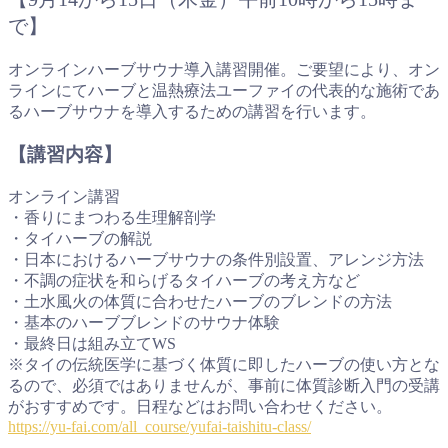
で】
オンラインハーブサウナ導入講習開催。ご要望により、オン
ラインにてハーブと温熱療法ユーファイの代表的な施術であ
るハーブサウナを導入するための講習を行います。
【講習内容】
オンライン講習
・香りにまつわる生理解剖学
・タイハーブの解説
・日本におけるハーブサウナの条件別設置、アレンジ方法
・不調の症状を和らげるタイハーブの考え方など
・土水風火の体質に合わせたハーブのブレンドの方法
・基本のハーブブレンドのサウナ体験
・最終日は組み立てWS
※タイの伝統医学に基づく体質に即したハーブの使い方とな
るので、必須ではありませんが、事前に体質診断入門の受講
がおすすめです。日程などはお問い合わせください。
https://yu-fai.com/all_course/yufai-taishitu-class/