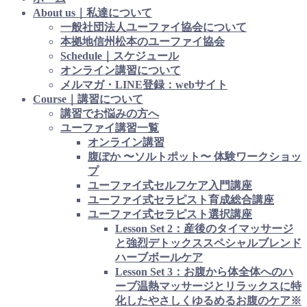
About us｜私達について
一般社団法人ユーファイ協会について
本拠地信州松本のユーファイ協会
Schedule｜スケジュール
オンライン講習について
メルマガ・LINE登録：webサイト
Course｜講習について
講習でお悩みの方へ
ユーファイ講習一覧
オンライン講習
腹ぽか 〜ソルトポット〜 体験ワークショッ
プ
ユーファイ式セルフケア入門講座
ユーファイ式セラピスト育成総合講座
ユーファイ式セラピスト選択講座
Lesson Set 2：産後のタイマッサージ
と強烈デトックススペシャルブレンド
ハーブボールケア
Lesson Set 3：お腹から体全体へのハ
ーブ温熱マッサージとリラックスに特
化したやさしくゆるめるお腹のケア※