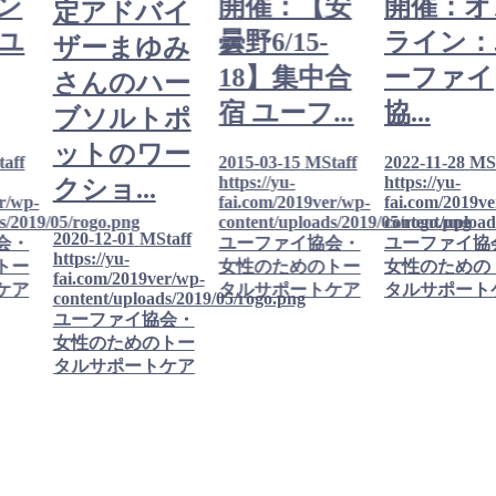
ン
開催：【安
開催：
オ
定アドバイ
ユ
曇野6/15-
ライン：
ザーまゆみ
18】集中合
ーファイ
さんのハー
宿 ユーフ...
協...
ブソルトポ
ットのワー
aff
2015-03-15
MStaff
2022-11-28
MSt
https://yu-
https://yu-
クショ...
r/wp-
fai.com/2019ver/wp-
fai.com/2019v
s/2019/05/rogo.png
content/uploads/2019/05/rogo.png
content/upload
2020-12-01
MStaff
会・
ユーファイ協会・
ユーファイ協
https://yu-
トー
女性のためのトー
女性のための
fai.com/2019ver/wp-
ケア
タルサポートケア
タルサポート
content/uploads/2019/05/rogo.png
ユーファイ協会・
女性のためのトー
タルサポートケア