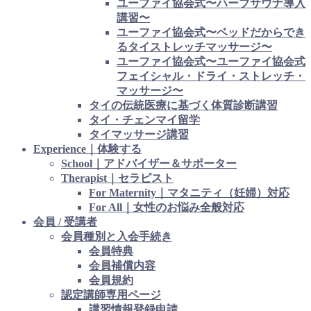
ユーファイ協会式〜ハーブサウナ導入
講習〜
ユーファイ協会式〜ベッドだからでき
るタイストレッチマッサージ〜
ユーファイ協会式〜ユーファイ協会式
フェイシャル・ドライ・ストレッチ・
マッサージ〜
タイの伝統医療に基づく体質診断講習
タイ・チェンマイ留学
タイマッサージ講習
Experience｜体験する
School｜アドバイザー＆サポーター
Therapist｜セラピスト
For Maternity｜マタニティ（妊婦）対応
For All｜女性のお悩み全般対応
会員 / 受講者
会員種別と入会手続き
会員特典
会員補償内容
会員規約
認定講師専用ページ
講習情報登録申請