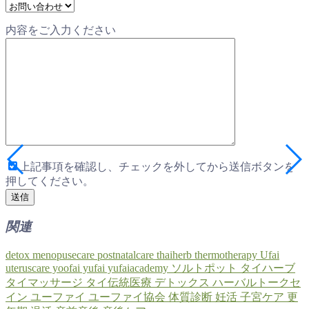
内容をご入力ください
上記事項を確認し、チェックを外してから送信ボタンを
押してください。
関連
detox
menopusecare
postnatalcare
thaiherb
thermotherapy
Ufai
uteruscare
yoofai
yufai
yufaiacademy
ソルトポット
タイハーブ
タイマッサージ
タイ伝統医療
デトックス
ハーバルトークセ
イン
ユーファイ
ユーファイ協会
体質診断
妊活
子宮ケア
更