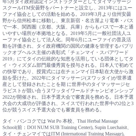
年5月タイ政府認定インストラクターとしてタイマッサージ
スクールlTM安曇野をパートナーと設立し、2013年にはユー
ファイ協会としての活動を始める。2019年3月より信州安曇
野から信州松本に移動し、東京新宿・名古屋より電車・バス
で一本、関西圏（京都、大阪、兵庫）からもバスで一本と通
いやすい場所が本拠地となる。2019年5月に一般社団法人ユ
ーファイ協会として法人化。同年6月にユーファイの普及活
動を評価され、タイ政府機関の国民の健康を管理するパブリ
ックオブヘルス主催の表彰式「チェンマイ・スパアワード
2019」にてタイの伝統的な知恵を活用している団体としてタ
イ・ウィズダム部門最優秀賞を授与される。日本人で初めて
の快挙であり、授賞式には在チェンマイ日本駐在大使から激
励を受けた。2022年にタイマッサージ(ヌワッタイ)が世界遺
産として登録されたことを期 に世界中のタイマッサージセ
ラピストが競い合うヌワッタイワールドチャンピオンシップ
2022が開催され、日本予選大会で審査員を務める。日本予選
大会の大成功が評価され、スイスで行われた世界中の2位と3
位が競うスイス予選大会でも審査員を務める。
タイ・バンコクでは Wat Po 本校、Thai Herbal Massage
School(前：DOI NUM SUB Training Center), Supin Luechaisit、
タイ・チェンマイではITM (International Training Massage),