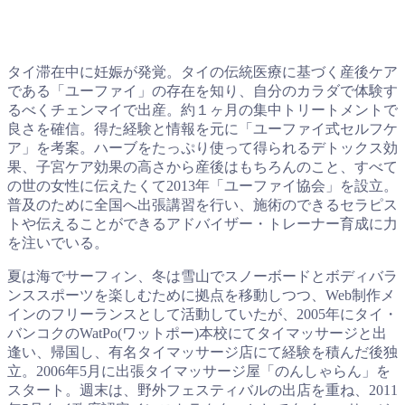
タイ滞在中に妊娠が発覚。タイの伝統医療に基づく産後ケア
である「ユーファイ」の存在を知り、自分のカラダで体験す
るべくチェンマイで出産。約１ヶ月の集中トリートメントで
良さを確信。得た経験と情報を元に「ユーファイ式セルフケ
ア」を考案。ハーブをたっぷり使って得られるデトックス効
果、子宮ケア効果の高さから産後はもちろんのこと、すべて
の世の女性に伝えたくて2013年「ユーファイ協会」を設立。
普及のために全国へ出張講習を行い、施術のできるセラピス
トや伝えることができるアドバイザー・トレーナー育成に力
を注いでいる。
夏は海でサーフィン、冬は雪山でスノーボードとボディバラ
ンススポーツを楽しむために拠点を移動しつつ、Web制作メ
インのフリーランスとして活動していたが、2005年にタイ・
バンコクのWatPo(ワットポー)本校にてタイマッサージと出
逢い、帰国し、有名タイマッサージ店にて経験を積んだ後独
立。2006年5月に出張タイマッサージ屋「のんしゃらん」を
スタート。週末は、野外フェスティバルの出店を重ね、2011