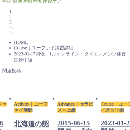
年期
温活
産前産後
産後ケア
HOME
Course｜ユーファイ講習詳細
2023-01-17開催：1月オンライン：タイエレメンツ体質
診断中級
関連投稿
ーファ
Activity｜ユーフ
Advance｜セラピ
Course｜ユ
ァイ活動
スト上級
イ講習詳細
8
2015-06-15
2023-01-
北海道の認