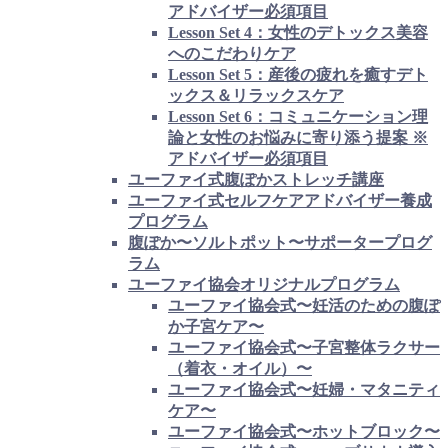
アドバイザー必須項目
Lesson Set 4：女性のデトックス美容
へのこだわりケア
Lesson Set 5：産後の疲れを癒すデト
ックス＆リラックスケア
Lesson Set 6：コミュニケーション理
論と女性のお悩みに寄り添う提案 ※
アドバイザー必須項目
ユーファイ式腹ぽかストレッチ講座
ユーファイ式セルフケアアドバイザー養成
プログラム
腹ぽか〜ソルトポット〜サポータープログ
ラム
ユーファイ協会オリジナルプログラム
ユーファイ協会式〜妊活のための腹ぽ
か子宮ケア〜
ユーファイ協会式〜子宮整体ラクサー
（着衣・オイル）〜
ユーファイ協会式〜妊婦・マタニティ
ケア〜
ユーファイ協会式〜ホットブロック〜