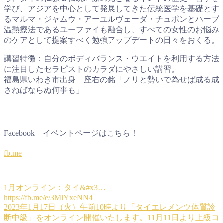
学び、アジアを中心として発展してきた伝統医学を基礎とす
るマルマ・ジャムウ・アーユルヴェーダ・チュポンとハーブ
温熱療法であるユーファイも融合し、すべての女性のお悩み
のケアとして提案すべく勉強アップデートの日々をおくる。
講習特徴：自分のボディバランス・ウエイトを利用する方法
に注目したセラピストのカラダにやさしい講習。
福島県いわき市出身 座右の銘「ノリと勢いで為せば成る成
さねばならぬ何事も」
Facebook イベントページはこちら！
fb.me
1月オンライン：タイ&#x3…
https://fb.me/e/3MlYxeNN4
2023年1月17日（火）午前10時より「タイエレメンツ体質診
断中級」をオンライン開催いたします。11月11日より上級コ