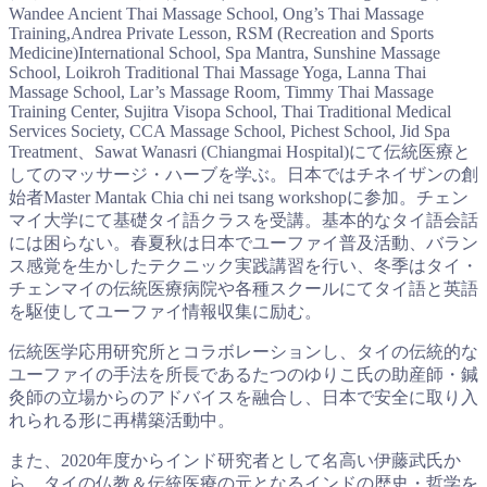
Wandee Ancient Thai Massage School, Ong’s Thai Massage
Training,Andrea Private Lesson, RSM (Recreation and Sports
Medicine)International School, Spa Mantra, Sunshine Massage
School, Loikroh Traditional Thai Massage Yoga, Lanna Thai
Massage School, Lar’s Massage Room, Timmy Thai Massage
Training Center, Sujitra Visopa School, Thai Traditional Medical
Services Society, CCA Massage School, Pichest School, Jid Spa
Treatment、Sawat Wanasri (Chiangmai Hospital)にて伝統医療と
してのマッサージ・ハーブを学ぶ。日本ではチネイザンの創
始者Master Mantak Chia chi nei tsang workshopに参加。チェン
マイ大学にて基礎タイ語クラスを受講。基本的なタイ語会話
には困らない。春夏秋は日本でユーファイ普及活動、バラン
ス感覚を生かしたテクニック実践講習を行い、冬季はタイ・
チェンマイの伝統医療病院や各種スクールにてタイ語と英語
を駆使してユーファイ情報収集に励む。
伝統医学応用研究所とコラボレーションし、タイの伝統的な
ユーファイの手法を所長であるたつのゆりこ氏の助産師・鍼
灸師の立場からのアドバイスを融合し、日本で安全に取り入
れられる形に再構築活動中。
また、2020年度からインド研究者として名高い伊藤武氏か
ら、タイの仏教＆伝統医療の元となるインドの歴史・哲学を