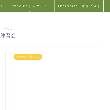
いて
Schedule｜スケジュー
Therapist｜セラピスト
ル
― TAG ―
練習会
Central｜中部エリア