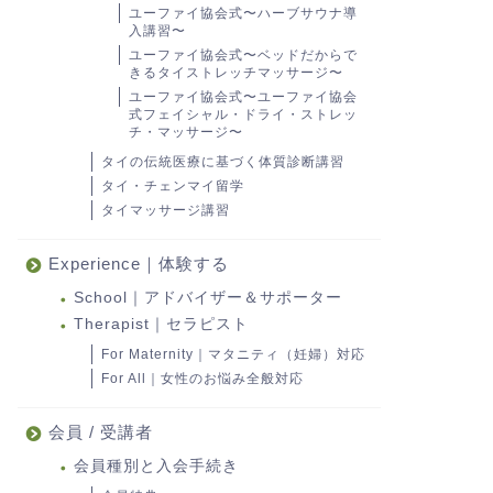
ユーファイ協会式〜ハーブサウナ導
入講習〜
ユーファイ協会式〜ベッドだからで
きるタイストレッチマッサージ〜
ユーファイ協会式〜ユーファイ協会
式フェイシャル・ドライ・ストレッ
チ・マッサージ〜
タイの伝統医療に基づく体質診断講習
タイ・チェンマイ留学
タイマッサージ講習
Experience｜体験する
School｜アドバイザー＆サポーター
Therapist｜セラピスト
For Maternity｜マタニティ（妊婦）対応
For All｜女性のお悩み全般対応
会員 / 受講者
会員種別と入会手続き