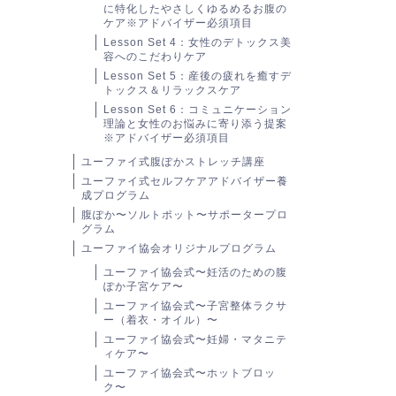
に特化したやさしくゆるめるお腹の
ケア※アドバイザー必須項目
Lesson Set 4：女性のデトックス美
容へのこだわりケア
Lesson Set 5：産後の疲れを癒すデ
トックス＆リラックスケア
Lesson Set 6：コミュニケーション
理論と女性のお悩みに寄り添う提案
※アドバイザー必須項目
ユーファイ式腹ぽかストレッチ講座
ユーファイ式セルフケアアドバイザー養
成プログラム
腹ぽか〜ソルトポット〜サポータープロ
グラム
ユーファイ協会オリジナルプログラム
ユーファイ協会式〜妊活のための腹
ぽか子宮ケア〜
ユーファイ協会式〜子宮整体ラクサ
ー（着衣・オイル）〜
ユーファイ協会式〜妊婦・マタニテ
ィケア〜
ユーファイ協会式〜ホットブロッ
ク〜