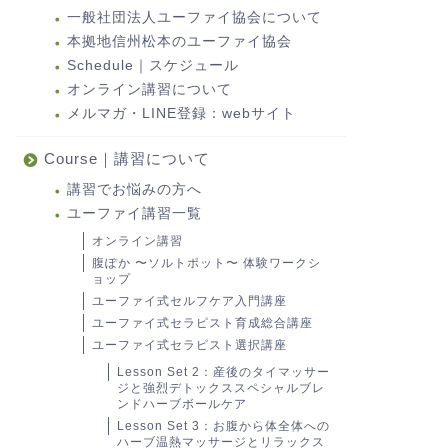
一般社団法人ユーファイ協会について
本拠地信州松本のユーファイ協会
Schedule｜スケジュール
オンライン講習について
メルマガ・LINE登録：webサイト
Course｜講習について
講習でお悩みの方へ
ユーファイ講習一覧
オンライン講習
腹ぽか 〜ソルトポット〜 体験ワークシ
ョップ
ユーファイ式セルフケア入門講座
ユーファイ式セラピスト育成総合講座
ユーファイ式セラピスト選択講座
Lesson Set 2：産後のタイマッサー
ジと強烈デトックススペシャルブレ
ンドハーブボールケア
Lesson Set 3：お腹から体全体への
ハーブ温熱マッサージとリラックス