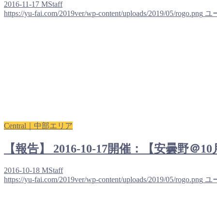
2016-11-17
MStaff
https://yu-fai.com/2019ver/wp-content/uploads/2019/05/rogo.png
ユ
Central｜中部エリア
【報告】 2016-10-17開催：【安曇
2016-10-18
MStaff
https://yu-fai.com/2019ver/wp-content/uploads/2019/05/rogo.png
ユ