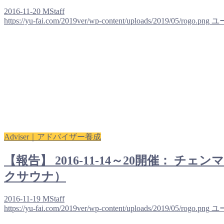
2016-11-20
MStaff
https://yu-fai.com/2019ver/wp-content/uploads/2019/05/rogo.png
ユ
Adviser｜アドバイザー養成
【報告】 2016-11-14～20開催
クサウナ）
2016-11-19
MStaff
https://yu-fai.com/2019ver/wp-content/uploads/2019/05/rogo.png
ユ