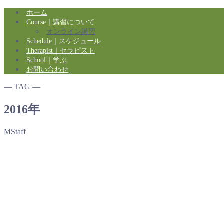
ホーム
Course｜講習について
オンライン講習
Schedule｜スケジュール
Therapist｜セラピスト
School｜学ぶ
お問い合わせ
― TAG ―
2016年
MStaff