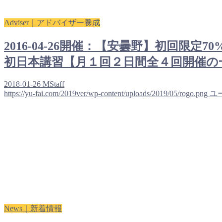
Adviser｜アドバイザー養成
2016-04-26開催：【安曇野】初回
初日本講習【月１回２日間全４回開催の
2018-01-26
MStaff
https://yu-fai.com/2019ver/wp-content/uploads/2019/05/rogo.png
ユ
News｜新着情報