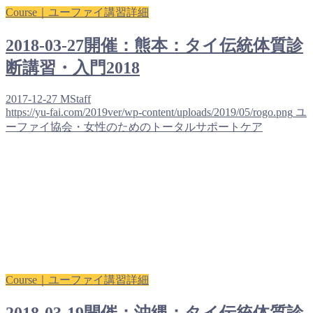
Course｜ユーファイ講習詳細
2018-03-27開催：熊本：タイ伝統体質診
断講習・入門2018
2017-12-27
MStaff
https://yu-fai.com/2019ver/wp-content/uploads/2019/05/rogo.png
ユ
ーファイ協会・女性のためのトータルサポートケア
Course｜ユーファイ講習詳細