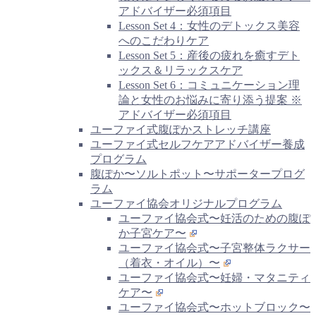
アドバイザー必須項目
Lesson Set 4：女性のデトックス美容
へのこだわりケア
Lesson Set 5：産後の疲れを癒すデト
ックス＆リラックスケア
Lesson Set 6：コミュニケーション理
論と女性のお悩みに寄り添う提案 ※
アドバイザー必須項目
ユーファイ式腹ぽかストレッチ講座
ユーファイ式セルフケアアドバイザー養成
プログラム
腹ぽか〜ソルトポット〜サポータープログ
ラム
ユーファイ協会オリジナルプログラム
ユーファイ協会式〜妊活のための腹ぽ
か子宮ケア〜
ユーファイ協会式〜子宮整体ラクサー
（着衣・オイル）〜
ユーファイ協会式〜妊婦・マタニティ
ケア〜
ユーファイ協会式〜ホットブロック〜