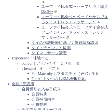
ユーファイ協会式〜ハーブサウナ導入
講習〜
ユーファイ協会式〜ベッドだからでき
るタイストレッチマッサージ〜
ユーファイ協会式〜ユーファイ協会式
フェイシャル・ドライ・ストレッチ・
マッサージ〜
タイの伝統医療に基づく体質診断講習
タイ・チェンマイ留学
タイマッサージ講習
Experience｜体験する
School｜アドバイザー＆サポーター
Therapist｜セラピスト
For Maternity｜マタニティ（妊婦）対応
For All｜女性のお悩み全般対応
会員 / 受講者
会員種別と入会手続き
会員特典
会員補償内容
会員規約
認定講師専用ページ