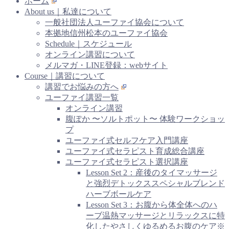
ホーム
About us｜私達について
一般社団法人ユーファイ協会について
本拠地信州松本のユーファイ協会
Schedule｜スケジュール
オンライン講習について
メルマガ・LINE登録：webサイト
Course｜講習について
講習でお悩みの方へ
ユーファイ講習一覧
オンライン講習
腹ぽか 〜ソルトポット〜 体験ワークショッ
プ
ユーファイ式セルフケア入門講座
ユーファイ式セラピスト育成総合講座
ユーファイ式セラピスト選択講座
Lesson Set 2：産後のタイマッサージ
と強烈デトックススペシャルブレンド
ハーブボールケア
Lesson Set 3：お腹から体全体へのハ
ーブ温熱マッサージとリラックスに特
化したやさしくゆるめるお腹のケア※