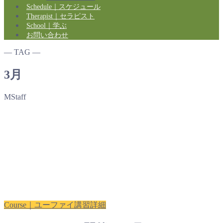
Schedule｜スケジュール
Therapist｜セラピスト
School｜学ぶ
お問い合わせ
― TAG ―
3月
MStaff
Course｜ユーファイ講習詳細