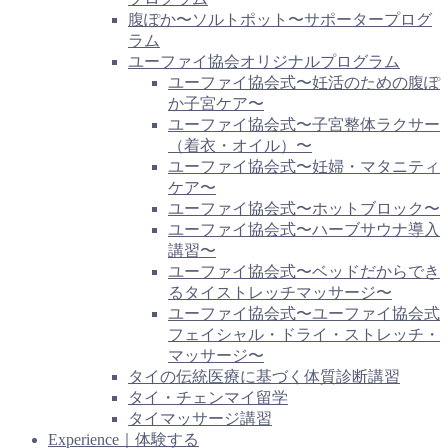
腹ぽか〜ソルトポット〜サポータープログ
ラム
ユーファイ協会オリジナルプログラム
ユーファイ協会式〜妊活のための腹ぽ
か子宮ケア〜
ユーファイ協会式〜子宮整体ラクサー
（着衣・オイル）〜
ユーファイ協会式〜妊婦・マタニティ
ケア〜
ユーファイ協会式〜ホットブロック〜
ユーファイ協会式〜ハーブサウナ導入
講習〜
ユーファイ協会式〜ベッドだからでき
るタイストレッチマッサージ〜
ユーファイ協会式〜ユーファイ協会式
フェイシャル・ドライ・ストレッチ・
マッサージ〜
タイの伝統医療に基づく体質診断講習
タイ・チェンマイ留学
タイマッサージ講習
Experience｜体験する