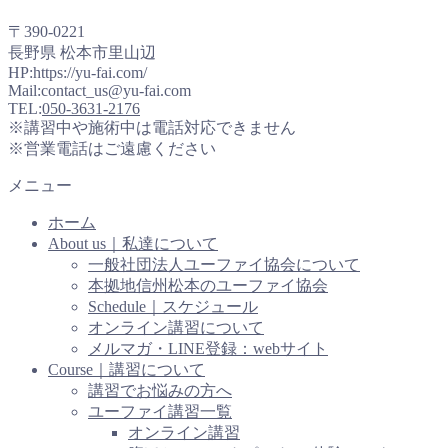
〒390-0221
長野県 松本市里山辺
HP:https://yu-fai.com/
Mail:contact_us@yu-fai.com
TEL:
050-3631-2176
※講習中や施術中は電話対応できません
※営業電話はご遠慮ください
メニュー
ホーム
About us｜私達について
一般社団法人ユーファイ協会について
本拠地信州松本のユーファイ協会
Schedule｜スケジュール
オンライン講習について
メルマガ・LINE登録：webサイト
Course｜講習について
講習でお悩みの方へ
ユーファイ講習一覧
オンライン講習