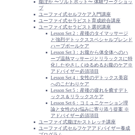
腹ぽか 〜ソルトポット〜 体験ワークショッ
プ
ユーファイ式セルフケア入門講座
ユーファイ式セラピスト育成総合講座
ユーファイ式セラピスト選択講座
Lesson Set 2：産後のタイマッサージ
と強烈デトックススペシャルブレンド
ハーブボールケア
Lesson Set 3：お腹から体全体へのハ
ーブ温熱マッサージとリラックスに特
化したやさしくゆるめるお腹のケア※
アドバイザー必須項目
Lesson Set 4：女性のデトックス美容
へのこだわりケア
Lesson Set 5：産後の疲れを癒すデト
ックス＆リラックスケア
Lesson Set 6：コミュニケーション理
論と女性のお悩みに寄り添う提案 ※
アドバイザー必須項目
ユーファイ式腹ぽかストレッチ講座
ユーファイ式セルフケアアドバイザー養成
プログラム