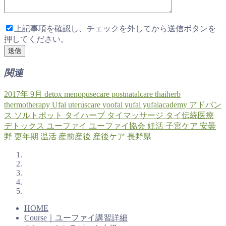
上記事項を確認し、チェックを外してから送信ボタンを
押してください。
関連
2017年
9月
detox
menopusecare
postnatalcare
thaiherb
thermotherapy
Ufai
uteruscare
yoofai
yufai
yufaiacademy
アドバン
ス
ソルトポット
タイハーブ
タイマッサージ
タイ伝統医療
デトックス
ユーファイ
ユーファイ協会
妊活
子宮ケア
安曇
野
更年期
温活
産前産後
産後ケア
長野県
HOME
Course｜ユーファイ講習詳細