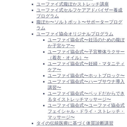
ユーファイ式腹ぽかストレッチ講座
ユーファイ式セルフケアアドバイザー養成
プログラム
腹ぽか〜ソルトポット〜サポータープログ
ラム
ユーファイ協会オリジナルプログラム
ユーファイ協会式〜妊活のための腹ぽ
か子宮ケア〜
ユーファイ協会式〜子宮整体ラクサー
（着衣・オイル）〜
ユーファイ協会式〜妊婦・マタニティ
ケア〜
ユーファイ協会式〜ホットブロック〜
ユーファイ協会式〜ハーブサウナ導入
講習〜
ユーファイ協会式〜ベッドだからでき
るタイストレッチマッサージ〜
ユーファイ協会式〜ユーファイ協会式
フェイシャル・ドライ・ストレッチ・
マッサージ〜
タイの伝統医療に基づく体質診断講習