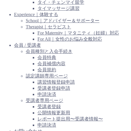
タイ・チェンマイ留学
タイマッサージ講習
Experience｜体験する
School｜アドバイザー＆サポーター
Therapist｜セラピスト
For Maternity｜マタニティ（妊婦）対応
For All｜女性のお悩み全般対応
会員 / 受講者
会員種別と入会手続き
会員特典
会員補償内容
会員規約
認定講師専用ページ
講習情報登録申請
受講者登録申請
申請決済
受講者専用ページ
受講者登録
公開情報更新用
レポート提出用〜受講者情報〜
申請決済