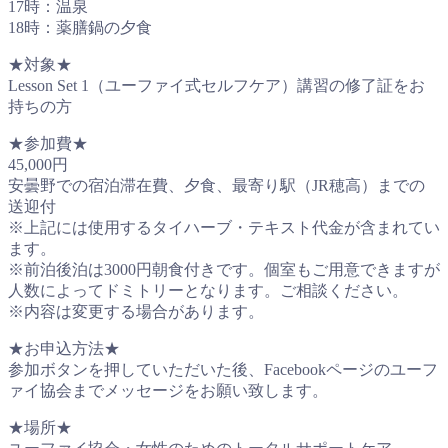
17時：温泉
18時：薬膳鍋の夕食
★対象★
Lesson Set 1（ユーファイ式セルフケア）講習の修了証をお
持ちの方
★参加費★
45,000円
安曇野での宿泊滞在費、夕食、最寄り駅（JR穂高）までの
送迎付
※上記には使用するタイハーブ・テキスト代金が含まれてい
ます。
※前泊後泊は3000円朝食付きです。個室もご用意できますが
人数によってドミトリーとなります。ご相談ください。
※内容は変更する場合があります。
★お申込方法★
参加ボタンを押していただいた後、Facebookページのユーフ
ァイ協会までメッセージをお願い致します。
★場所★