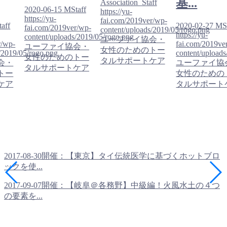
基...
Association_Staff
2020-06-15
MStaff
https://yu-
https://yu-
fai.com/2019ver/wp-
aff
2020-02-27
MSt
fai.com/2019ver/wp-
content/uploads/2019/05/rogo.png
https://yu-
content/uploads/2019/05/rogo.png
ユーファイ協会・
r/wp-
fai.com/2019ve
ユーファイ協会・
女性のためのトー
/2019/05/rogo.png
content/upload
女性のためのトー
タルサポートケア
会・
ユーファイ協
タルサポートケア
トー
女性のための
ケア
タルサポート
2017-08-30開催：【東京】タイ伝統医学に基づくホットブロ
ックを使...
2017-09-07開催：【岐阜＠各務野】中級編！火風水土の４つ
の要素を...