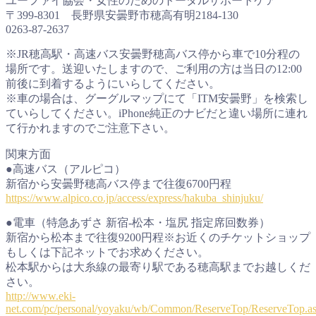
ユーファイ協会・女性のためのトータルサポートケア
〒399-8301 長野県安曇野市穂高有明2184-130
0263-87-2637
※JR穂高駅・高速バス安曇野穂高バス停から車で10分程の
場所です。送迎いたしますので、ご利用の方は当日の12:00
前後に到着するようにいらしてください。
※車の場合は、グーグルマップにて「ITM安曇野」を検索し
ていらしてください。iPhone純正のナビだと違い場所に連れ
て行かれますのでご注意下さい。
関東方面
●高速バス（アルピコ）
新宿から安曇野穂高バス停まで往復6700円程
https://www.alpico.co.jp/access/express/hakuba_shinjuku/
●電車（特急あずさ 新宿-松本・塩尻 指定席回数券）
新宿から松本まで往復9200円程※お近くのチケットショップ
もしくは下記ネットでお求めください。
松本駅からは大糸線の最寄り駅である穂高駅までお越しくだ
さい。
http://www.eki-
net.com/pc/personal/yoyaku/wb/Common/ReserveTop/ReserveTop.a