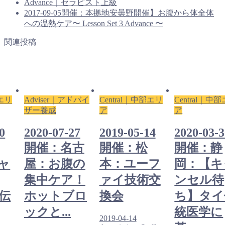
Advance｜セラピスト上級
2017-09-05開催：本拠地安曇野開催】お腹から体全体
への温熱ケア〜 Lesson Set 3 Advance 〜
関連投稿
部エリ
Adviser｜アドバイ
Central｜中部エリ
Central｜中
ザー養成
ア
ア
0
2020-07-27
2019-05-14
2020-03-
開催：名古
開催：松
開催：静
ャ
屋：お腹の
本：ユーフ
岡：【キ
集中ケア！
ァイ技術交
ンセル待
伝
ホットブロ
換会
ち】タイ
ックと...
統医学に
2019-04-14