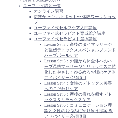
講習でお悩みの方へ
ユーファイ講習一覧
オンライン講習
腹ぽか 〜ソルトポット〜 体験ワークショッ
プ
ユーファイ式セルフケア入門講座
ユーファイ式セラピスト育成総合講座
ユーファイ式セラピスト選択講座
Lesson Set 2：産後のタイマッサージ
と強烈デトックススペシャルブレンド
ハーブボールケア
Lesson Set 3：お腹から体全体へのハ
ーブ温熱マッサージとリラックスに特
化したやさしくゆるめるお腹のケア※
アドバイザー必須項目
Lesson Set 4：女性のデトックス美容
へのこだわりケア
Lesson Set 5：産後の疲れを癒すデト
ックス＆リラックスケア
Lesson Set 6：コミュニケーション理
論と女性のお悩みに寄り添う提案 ※
アドバイザー必須項目