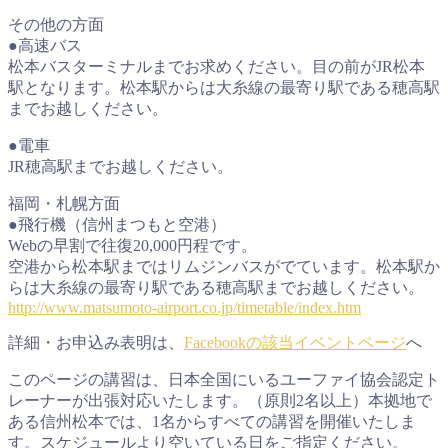
その他の方面
●高速バス
松本バスターミナルまでお求めください。目の前がJR松本
駅となります。松本駅からは大糸線の最寄り駅である穂高駅
までお越しください。
●電車
JR穂高駅までお越しください。
福岡・札幌方面
●飛行機（信州まつもと空港）
Webの早割で往復20,000円程です。
空港から松本駅まではリムジンバスがでています。松本駅か
らは大糸線の最寄り駅である穂高駅までお越しください。
http://www.matsumoto-airport.co.jp/timetable/index.htm
詳細・お申込み表明は、
Facebookの該当イベントページ
へ
このページの講習は、日本全国にいるユーファイ協会認定ト
レーナーが出張対応いたします。（原則2名以上）本拠地で
ある信州松本では、1名からすべての講習を開催いたしま
す。スケジュールより空いている日をご指定ください。