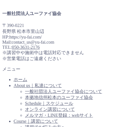
一般社団法人ユーファイ協会
〒390-0221
長野県 松本市里山辺
HP:https://yu-fai.com/
Mail:contact_us@yu-fai.com
TEL:
050-3631-2176
※講習中や施術中は電話対応できません
※営業電話はご遠慮ください
メニュー
ホーム
About us｜私達について
一般社団法人ユーファイ協会について
本拠地信州松本のユーファイ協会
Schedule｜スケジュール
オンライン講習について
メルマガ・LINE登録：webサイト
Course｜講習について