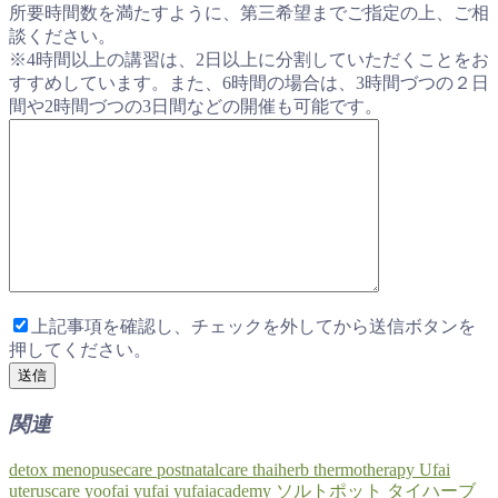
所要時間数を満たすように、第三希望までご指定の上、ご相
談ください。
※4時間以上の講習は、2日以上に分割していただくことをお
すすめしています。また、6時間の場合は、3時間づつの２日
間や2時間づつの3日間などの開催も可能です。
上記事項を確認し、チェックを外してから送信ボタンを
押してください。
関連
detox
menopusecare
postnatalcare
thaiherb
thermotherapy
Ufai
uteruscare
yoofai
yufai
yufaiacademy
ソルトポット
タイハーブ