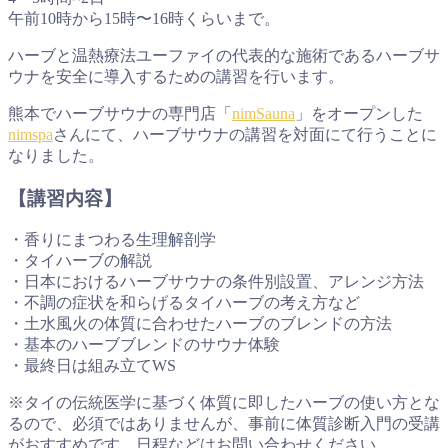
午前10時から15時〜16時くらいまで。
ハーブと温熱療法ユーファイの代表的な施術であるハーブサ
ウナを安全に導入するための講習を行います。
熊本でハーブサウナの専門店「
nimSauna
」をオープンした
nimspa
さんにて、ハーブサウナの講習を対面にて行うことに
なりました。
【講習内容】
・香りにまつわる生理解剖学
・タイハーブの解説
・日本におけるハーブサウナの条件別設置、アレンジ方法
・不調の症状を和らげるタイハーブの考え方など
・土水風火の体質に合わせたハーブのブレンドの方法
・基本のハーブブレンドのサウナ体験
・最終日は組み立てWS
※タイの伝統医学に基づく体質に即したハーブの使い方とな
るので、必須ではありませんが、事前に体質診断入門の受講
がおすすめです。日程などはお問い合わせください。