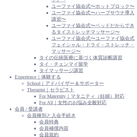
ユーファイ協会式〜ホットブロック〜
ユーファイ協会式〜ハーブサウナ導入
講習〜
ユーファイ協会式〜ベッドだからでき
るタイストレッチマッサージ〜
ユーファイ協会式〜ユーファイ協会式
フェイシャル・ドライ・ストレッチ・
マッサージ〜
タイの伝統医療に基づく体質診断講習
タイ・チェンマイ留学
タイマッサージ講習
Experience｜体験する
School｜アドバイザー＆サポーター
Therapist｜セラピスト
For Maternity｜マタニティ（妊婦）対応
For All｜女性のお悩み全般対応
会員 / 受講者
会員種別と入会手続き
会員特典
会員補償内容
会員規約