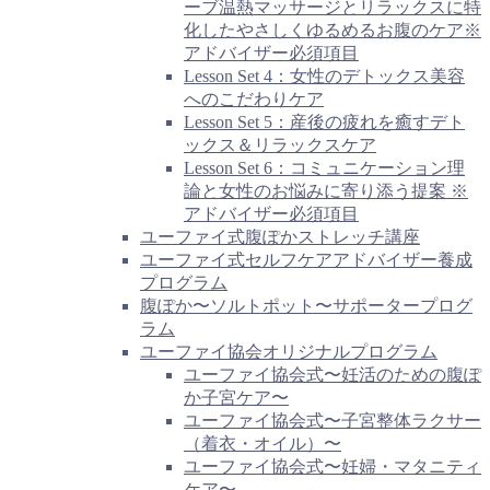
ーブ温熱マッサージとリラックスに特
化したやさしくゆるめるお腹のケア※
アドバイザー必須項目
Lesson Set 4：女性のデトックス美容
へのこだわりケア
Lesson Set 5：産後の疲れを癒すデト
ックス＆リラックスケア
Lesson Set 6：コミュニケーション理
論と女性のお悩みに寄り添う提案 ※
アドバイザー必須項目
ユーファイ式腹ぽかストレッチ講座
ユーファイ式セルフケアアドバイザー養成
プログラム
腹ぽか〜ソルトポット〜サポータープログ
ラム
ユーファイ協会オリジナルプログラム
ユーファイ協会式〜妊活のための腹ぽ
か子宮ケア〜
ユーファイ協会式〜子宮整体ラクサー
（着衣・オイル）〜
ユーファイ協会式〜妊婦・マタニティ
ケア〜