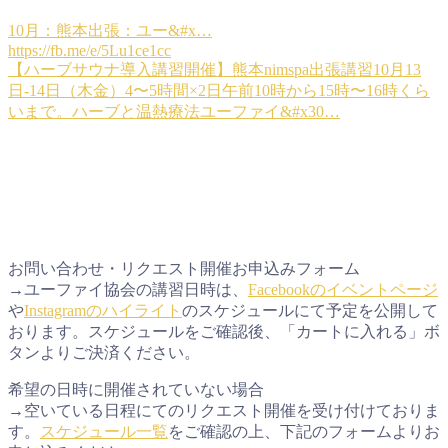
10月：熊本出張：ユー&#x…
https://fb.me/e/5Lu1ce1cc
【ハーブサウナ導入講習開催】熊本nimspa出張講習10月13
日-14日（木金）4〜5時間×2日午前10時から15時〜16時くら
いまで。ハーブと温熱療法ユーファイ&#x30…
お問い合わせ・リクエスト開催お申込みフォーム
→ユーファイ協会の講習日時は、
Facebookのイベントページ
や
Instagramのハイライト
のスケジュールにて予定を公開して
おります。スケジュールをご確認後、「カートに入れる」ボ
タンよりご決済ください。
希望の日時に開催されていない場合
→空いている日程にてのリクエスト開催を受け付けておりま
す。
スケジュール一覧
をご確認の上、下記のフォームよりお