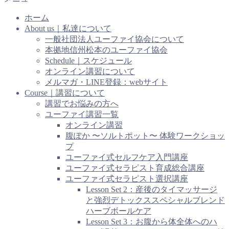
ホーム
About us｜私達について
一般社団法人ユーファイ協会について
本拠地信州松本のユーファイ協会
Schedule｜スケジュール
オンライン講習について
メルマガ・LINE登録：webサイト
Course｜講習について
講習でお悩みの方へ
ユーファイ講習一覧
オンライン講習
腹ぽか 〜ソルトポット〜 体験ワークショッ
プ
ユーファイ式セルフケア入門講座
ユーファイ式セラピスト育成総合講座
ユーファイ式セラピスト選択講座
Lesson Set 2：産後のタイマッサージ
と強烈デトックススペシャルブレンド
ハーブボールケア
Lesson Set 3：お腹から体全体へのハ