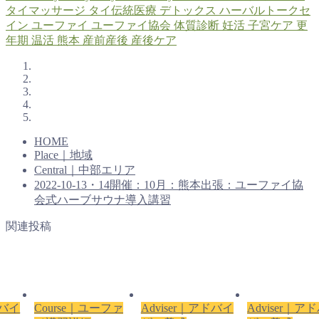
タイマッサージ
タイ伝統医療
デトックス
ハーバルトークセ
イン
ユーファイ
ユーファイ協会
体質診断
妊活
子宮ケア
更
年期
温活
熊本
産前産後
産後ケア
HOME
Place｜地域
Central｜中部エリア
2022-10-13・14開催：10月：熊本出張：ユーファイ協
会式ハーブサウナ導入講習
関連投稿
ドバイ
Course｜ユーファ
Adviser｜アドバイ
Adviser｜ア