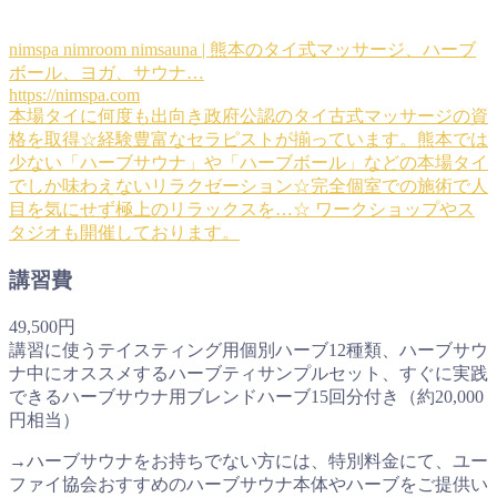
nimspa nimroom nimsauna | 熊本のタイ式マッサージ、ハーブ
ボール、ヨガ、サウナ…
https://nimspa.com
本場タイに何度も出向き政府公認のタイ古式マッサージの資
格を取得☆経験豊富なセラピストが揃っています。熊本では
少ない「ハーブサウナ」や「ハーブボール」などの本場タイ
でしか味わえないリラクゼーション☆完全個室での施術で人
目を気にせず極上のリラックスを…☆ ワークショップやス
タジオも開催しております。
講習費
49,500円
講習に使うテイスティング用個別ハーブ12種類、ハーブサウ
ナ中にオススメするハーブティサンプルセット、すぐに実践
できるハーブサウナ用ブレンドハーブ15回分付き（約20,000
円相当）
→ハーブサウナをお持ちでない方には、特別料金にて、ユー
ファイ協会おすすめのハーブサウナ本体やハーブをご提供い