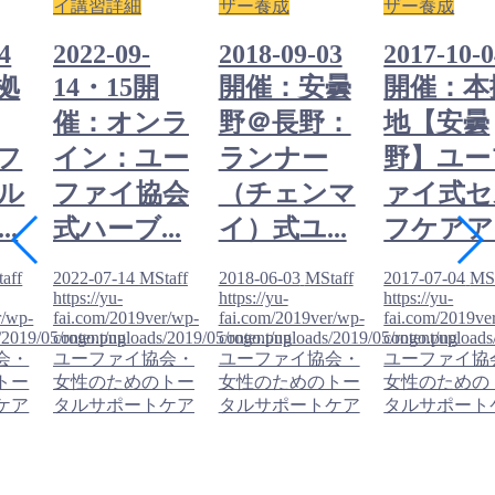
イ講習詳細
ザー養成
ザー養成
4
2022-09-
2018-09-03
2017-10-
拠
14・15開
開催：安曇
開催：本
催：オンラ
野＠長野：
地【安曇
フ
イン：ユー
ランナー
野】ユー
ル
ファイ協会
（チェンマ
ァイ式セ
.
式ハーブ...
イ）式ユ...
フケアア.
aff
2022-07-14
MStaff
2018-06-03
MStaff
2017-07-04
MSt
https://yu-
https://yu-
https://yu-
r/wp-
fai.com/2019ver/wp-
fai.com/2019ver/wp-
fai.com/2019ve
/2019/05/rogo.png
content/uploads/2019/05/rogo.png
content/uploads/2019/05/rogo.png
content/upload
会・
ユーファイ協会・
ユーファイ協会・
ユーファイ協
トー
女性のためのトー
女性のためのトー
女性のための
ケア
タルサポートケア
タルサポートケア
タルサポート