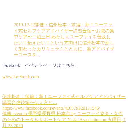
2019-12-22開催：信州松本：前編：新！ユーファ
イ式セルフケアアドバイザー講習合宿〜お腹の集
中ケア〜二泊三日
わたしもユーファイを普及し
たい！伝えたい！という方向けに信州松本で新し
く加わったカリキュラムとともに、新アドバイザ
ーコースを...
Facebook イベントページはこちら！
www.facebook.com
信州松本：後編：新！ユーファイ式セルフケアアドバイザー
講習合宿後編〜伝え方と…
https://www.facebook.com/events/460579328131546/
健康 event in 長野県長野県 松本市 by ユーファイ協会・女性
のためのトータルサポートケア Yu-fai Association on 火曜日, 1
月 28 2020