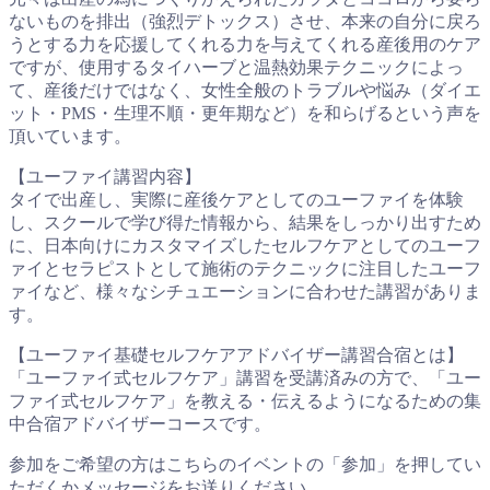
ないものを排出（強烈デトックス）させ、本来の自分に戻ろ
うとする力を応援してくれる力を与えてくれる産後用のケア
ですが、使用するタイハーブと温熱効果テクニックによっ
て、産後だけではなく、女性全般のトラブルや悩み（ダイエ
ット・PMS・生理不順・更年期など）を和らげるという声を
頂いています。
【ユーファイ講習内容】
タイで出産し、実際に産後ケアとしてのユーファイを体験
し、スクールで学び得た情報から、結果をしっかり出すため
に、日本向けにカスタマイズしたセルフケアとしてのユーフ
ァイとセラピストとして施術のテクニックに注目したユーフ
ァイなど、様々なシチュエーションに合わせた講習がありま
す。
【ユーファイ基礎セルフケアアドバイザー講習合宿とは】
「ユーファイ式セルフケア」講習を受講済みの方で、「ユー
ファイ式セルフケア」を教える・伝えるようになるための集
中合宿アドバイザーコースです。
参加をご希望の方はこちらのイベントの「参加」を押してい
ただくかメッセージをお送りください。