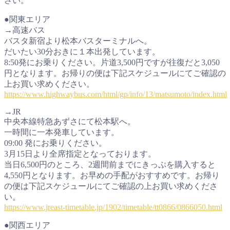
さい。
●関東エリア
→高速バス
バスタ新宿より松本バスターミナルへ。
だいたい30分おきに１本出発しています。
8:50発にお乗りください。片道3,500円ですが往復だと3,050
円となります。お帰りの便は下記スケジュールにてご確認の
上お買い求めください。
https://www.highwaybus.com/html/gp/info/13/matsumoto/index.html
→JR
中央本線特急あずさにて松本駅へ。
一時間に一本発車しています。
09:00 発にお乗りください。
3月15日より全席指定となっております。
当日6,500円のところ、2週間前までにきっぷを購入すると
4,550円となります。お早めの手配がおすすめです。お帰り
の便は下記スケジュールにてご確認の上お買い求めくださ
い。
https://www.jreast-timetable.jp/1902/timetable/tt0866/0866050.html
●関西エリア