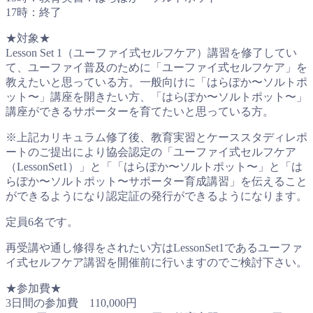
17時：終了
★対象★
Lesson Set 1（ユーファイ式セルフケア）講習を修了してい
て、ユーファイ普及のために「ユーファイ式セルフケア」を
教えたいと思っている方。一般向けに「はらぽか〜ソルトポ
ット〜」講座を開きたい方、「はらぽか〜ソルトポット〜」
講座ができるサポーターを育てたいと思っている方。
※上記カリキュラム修了後、教育実習とケーススタディレポ
ートのご提出により協会認定の「ユーファイ式セルフケア
（LessonSet1）」と「「はらぽか〜ソルトポット〜」と「は
らぽか〜ソルトポット〜サポーター育成講習」を伝えること
ができるようになり認定証の発行ができるようになります。
定員6名です。
再受講や通し修得をされたい方はLessonSet1であるユーファ
イ式セルフケア講習を開催前に行いますのでご検討下さい。
★参加費★
3日間の参加費 110,000円