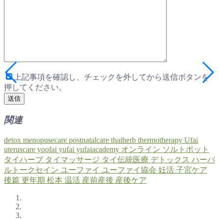
上記事項を確認し、チェックを外してから送信ボタンを
押してください。
関連
detox
menopusecare
postnatalcare
thaiherb
thermotherapy
Ufai
uteruscare
yoofai
yufai
yufaiacademy
オンライン
ソルトポット
タイハーブ
タイマッサージ
タイ伝統医療
デトックス
ハーバ
ルトークセイン
ユーファイ
ユーファイ協会
妊活
子宮ケア
後篇
更年期
松本
温活
産前産後
産後ケア