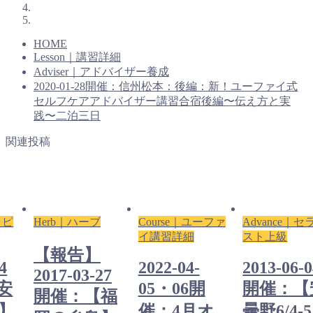
HOME
Lesson｜講習詳細
Adviser｜アドバイザー養成
2020-01-28開催：信州松本：後編：新！ユーファイ式
セルフケアアドバイザー講習合宿後編〜伝え方と実
践〜二泊三日
関連投稿
ラピ
Herb｜ハーブ
Course｜ユーファ
Advance｜セ
イ講習詳細
スト上級
【報告】
4
2022-04-
2013-06-
2017-03-27
安
05・06開
開催：【
開催：【福
5】
催：4月オ
曇野6/4-