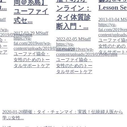
岡＠糸島】
...
Lesson Set
ンライン：
ユーファイ
タイ体質診
式セ...
aff
2013-03-04
MSt
https://yu-
断入門・...
r/wp-
fai.com/2019ve
2017-03-29
MStaff
/2019/05/rogo.png
content/upload
https://yu-
2022-02-05
MStaff
会・
ユーファイ協
fai.com/2019ver/wp-
https://yu-
トー
女性のための
content/uploads/2019/05/rogo.png
fai.com/2019ver/wp-
ケア
タルサポート
ユーファイ協会・
content/uploads/2019/05/rogo.png
女性のためのトー
ユーファイ協会・
タルサポートケア
女性のためのトー
タルサポートケア
2020-01-20開催：タイ・チェンマイ：実践！伝統婦人医から
学ぶ女性...