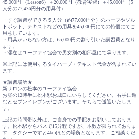
45,000円 （Lesson6）＋20,000円（教育実習）＋45,000円（5
人分の77,436円分の用具付）
・すぐ講習ができる５人分（約77,000円分）のハーブやソル
トポット、テキストなどの用具を45,000円にての特価にてご
用意しています。
・用具がいらない方は、65,000円の割り引いた講習費となり
ます。
・滞在はユーファイ協会で男女別の相部屋にて承ります。
※上記には使用するタイハーブ・テキスト代金が含まれてい
ます。
★講習場所★
新サロンの松本のユーファイ協会
お昼の12時半に松本駅お城口にいらしてください。右手に進
むとセブンイレブンがございます。そちらで送迎いたしま
す。
上記の時間帯以外は、ご自身での手配をお願いしておりま
す。松本駅からバスで15分程ですが、本数が限られておりま
す。タクシーですと4kmほどの場所となります。ご相談くだ