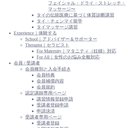
フェイシャル・ドライ・ストレッチ・
マッサージ〜
タイの伝統医療に基づく体質診断講習
タイ・チェンマイ留学
タイマッサージ講習
Experience｜体験する
School｜アドバイザー＆サポーター
Therapist｜セラピスト
For Maternity｜マタニティ（妊婦）対応
For All｜女性のお悩み全般対応
会員 / 受講者
会員種別と入会手続き
会員特典
会員補償内容
会員規約
認定講師専用ページ
講習情報登録申請
受講者登録申請
申請決済
受講者専用ページ
受講者登録