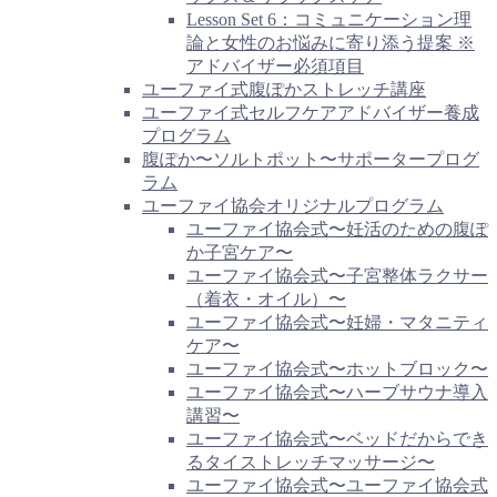
Lesson Set 6：コミュニケーション理
論と女性のお悩みに寄り添う提案 ※
アドバイザー必須項目
ユーファイ式腹ぽかストレッチ講座
ユーファイ式セルフケアアドバイザー養成
プログラム
腹ぽか〜ソルトポット〜サポータープログ
ラム
ユーファイ協会オリジナルプログラム
ユーファイ協会式〜妊活のための腹ぽ
か子宮ケア〜
ユーファイ協会式〜子宮整体ラクサー
（着衣・オイル）〜
ユーファイ協会式〜妊婦・マタニティ
ケア〜
ユーファイ協会式〜ホットブロック〜
ユーファイ協会式〜ハーブサウナ導入
講習〜
ユーファイ協会式〜ベッドだからでき
るタイストレッチマッサージ〜
ユーファイ協会式〜ユーファイ協会式