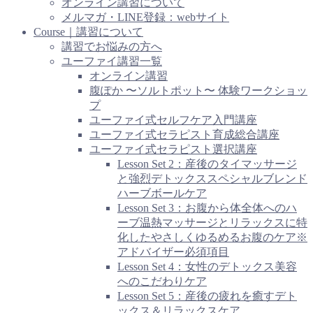
オンライン講習について
メルマガ・LINE登録：webサイト
Course｜講習について
講習でお悩みの方へ
ユーファイ講習一覧
オンライン講習
腹ぽか 〜ソルトポット〜 体験ワークショッ
プ
ユーファイ式セルフケア入門講座
ユーファイ式セラピスト育成総合講座
ユーファイ式セラピスト選択講座
Lesson Set 2：産後のタイマッサージ
と強烈デトックススペシャルブレンド
ハーブボールケア
Lesson Set 3：お腹から体全体へのハ
ーブ温熱マッサージとリラックスに特
化したやさしくゆるめるお腹のケア※
アドバイザー必須項目
Lesson Set 4：女性のデトックス美容
へのこだわりケア
Lesson Set 5：産後の疲れを癒すデト
ックス＆リラックスケア