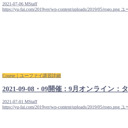
2021-07-06
MStaff
https://yu-fai.com/2019ver/wp-content/uploads/2019/05/rogo.png
ユ
Course｜ユーファイ講習詳細
2021-09-08・09開催：9月オンライ
2021-07-01
MStaff
https://yu-fai.com/2019ver/wp-content/uploads/2019/05/rogo.png
ユ