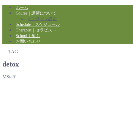
ホーム
Course｜講習について
オンライン講習
Schedule｜スケジュール
Therapist｜セラピスト
School｜学ぶ
お問い合わせ
― TAG ―
detox
MStaff