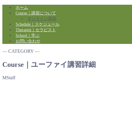
ホーム
Course｜講習について
オンライン講習
Schedule｜スケジュール
Therapist｜セラピスト
School｜学ぶ
お問い合わせ
― CATEGORY ―
Course｜ユーファイ講習詳細
MStaff