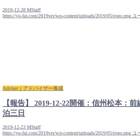
2019-12-28
MStaff
https://yu-fai.com/2019ver/wp-content/uploads/2019/05/rogo.png
ユ
Adviser｜アドバイザー養成
【報告】 2019-12-22開催：信州
泊三日
2019-12-23
MStaff
https://yu-fai.com/2019ver/wp-content/uploads/2019/05/rogo.png
ユ