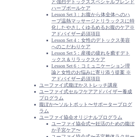
と強烈デトックススペシャルブレンド
ハーブボールケア
Lesson Set 3：お腹から体全体へのハ
ーブ温熱マッサージとリラックスに特
化したやさしくゆるめるお腹のケア※
アドバイザー必須項目
Lesson Set 4：女性のデトックス美容
へのこだわりケア
Lesson Set 5：産後の疲れを癒すデト
ックス＆リラックスケア
Lesson Set 6：コミュニケーション理
論と女性のお悩みに寄り添う提案 ※
アドバイザー必須項目
ユーファイ式腹ぽかストレッチ講座
ユーファイ式セルフケアアドバイザー養成
プログラム
腹ぽか〜ソルトポット〜サポータープログ
ラム
ユーファイ協会オリジナルプログラム
ユーファイ協会式〜妊活のための腹ぽ
か子宮ケア〜
ユーファイ協会式〜子宮整体ラクサー