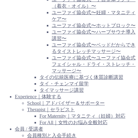
（着衣・オイル）〜
ユーファイ協会式〜妊婦・マタニティ
ケア〜
ユーファイ協会式〜ホットブロック〜
ユーファイ協会式〜ハーブサウナ導入
講習〜
ユーファイ協会式〜ベッドだからでき
るタイストレッチマッサージ〜
ユーファイ協会式〜ユーファイ協会式
フェイシャル・ドライ・ストレッチ・
マッサージ〜
タイの伝統医療に基づく体質診断講習
タイ・チェンマイ留学
タイマッサージ講習
Experience｜体験する
School｜アドバイザー＆サポーター
Therapist｜セラピスト
For Maternity｜マタニティ（妊婦）対応
For All｜女性のお悩み全般対応
会員 / 受講者
会員種別と入会手続き