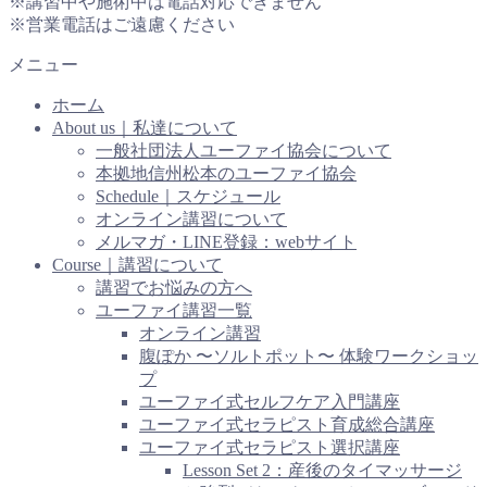
※講習中や施術中は電話対応できません
※営業電話はご遠慮ください
メニュー
ホーム
About us｜私達について
一般社団法人ユーファイ協会について
本拠地信州松本のユーファイ協会
Schedule｜スケジュール
オンライン講習について
メルマガ・LINE登録：webサイト
Course｜講習について
講習でお悩みの方へ
ユーファイ講習一覧
オンライン講習
腹ぽか 〜ソルトポット〜 体験ワークショッ
プ
ユーファイ式セルフケア入門講座
ユーファイ式セラピスト育成総合講座
ユーファイ式セラピスト選択講座
Lesson Set 2：産後のタイマッサージ