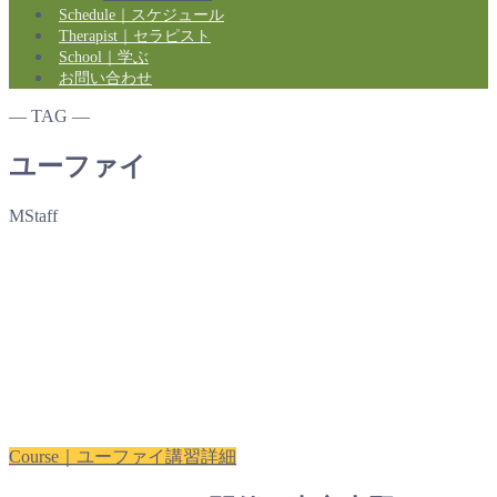
Schedule｜スケジュール
Therapist｜セラピスト
School｜学ぶ
お問い合わせ
― TAG ―
ユーファイ
MStaff
Course｜ユーファイ講習詳細